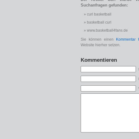
Suchanfragen gefunden:
curl basketball
basketball curl
www.basketball4fans.de
Sie können einen
Kommentar h
Website hierher setzen.
Kommentieren