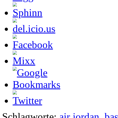
Schlagworte:
air jordan
,
bas