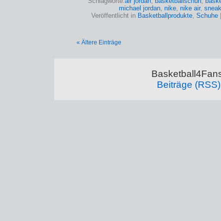
Schlagworte:
air jordan
,
basketballschuh
,
baske
michael jordan
,
nike
,
nike air
,
sneak
Veröffentlicht in
Basketballprodukte
,
Schuhe
« Ältere Einträge
Basketball4Fans
Beiträge (RSS)