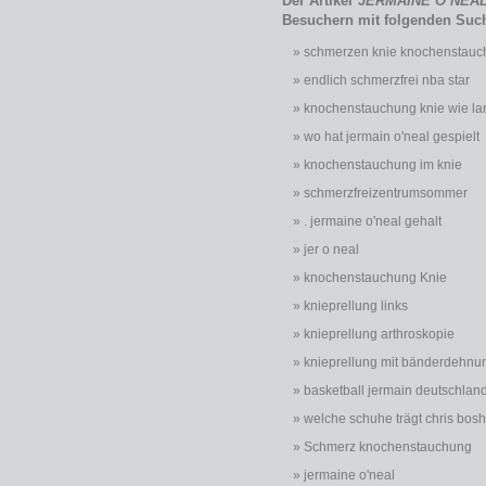
Der Artikel
JERMAINE O’NEAL:
Besuchern mit folgenden Suc
schmerzen knie knochenstau
endlich schmerzfrei nba star
knochenstauchung knie wie la
wo hat jermain o'neal gespielt
knochenstauchung im knie
schmerzfreizentrumsommer
. jermaine o'neal gehalt
jer o neal
knochenstauchung Knie
knieprellung links
knieprellung arthroskopie
knieprellung mit bänderdehnu
basketball jermain deutschlan
welche schuhe trägt chris bosh
Schmerz knochenstauchung
jermaine o'neal