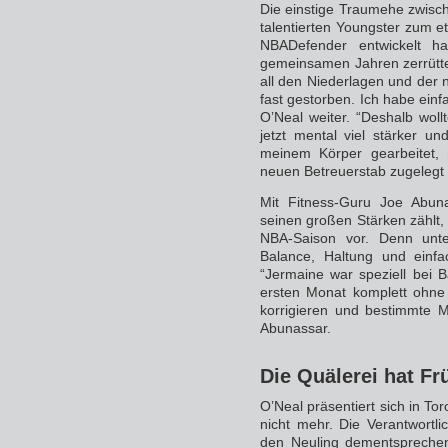
Die einstige Traumehe zwisc
talentierten Youngster zum et
NBADefender entwickelt h
gemeinsamen Jahren zerrüttet.
all den Niederlagen und der 
fast gestorben. Ich habe ein
O’Neal weiter. “Deshalb woll
jetzt mental viel stärker 
meinem Körper gearbeitet, 
neuen Betreuerstab zugelegt 
Mit Fitness-Guru Joe Abuna
seinen großen Stärken zählt,
NBA-Saison vor. Denn un
Balance, Haltung und einf
“Jermaine war speziell bei 
ersten Monat komplett ohne 
korrigieren und bestimmte M
Abunassar.
Die Quälerei hat Fr
O’Neal präsentiert sich in Tor
nicht mehr. Die Verantwort
den Neuling dementsprechend