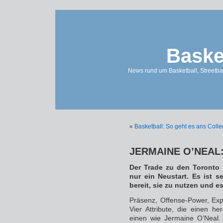
Baske
News rund um Basketball, Streetbal
«
Basketball: So geht es ans Coll
JERMAINE O’NEAL: 
Der Trade zu den Toronto 
nur ein Neustart. Es ist s
bereit, sie zu nutzen und es
Präsenz, Offense-Power, Exp
Vier Attribute, die einen 
einen wie Jermaine O’Neal