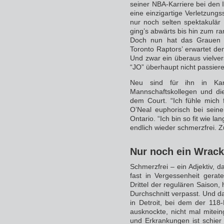
seiner NBA-Karriere bei den 
eine einzigartige Verletzungs
nur noch selten spektakulär
ging’s abwärts bis hin zum 
Doch nun hat das Grauen 
Toronto Raptors’ erwartet de
Und zwar ein überaus vielve
“JO” überhaupt nicht passier
Neu sind für ihn in Kan
Mannschaftskollegen und die
dem Court. “Ich fühle mich 
O’Neal euphorisch bei seine
Ontario. “Ich bin so fit wie l
endlich wieder schmerzfrei. Z
Nur noch ein Wrack
Schmerzfrei – ein Adjektiv, 
fast in Vergessenheit gerat
Drittel der regulären Saison,
Durchschnitt verpasst. Und d
in Detroit, bei dem der 118
ausknockte, nicht mal mitein
und Erkrankungen ist schier 