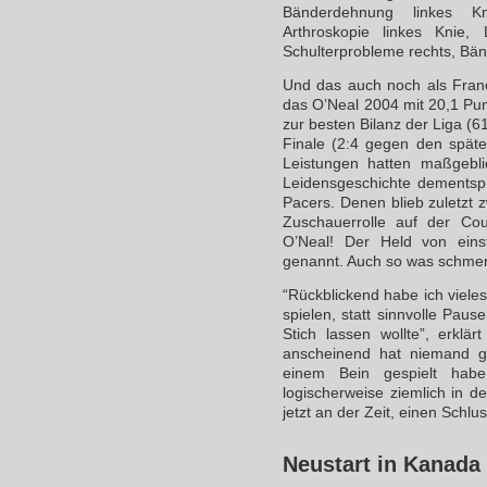
Bänderdehnung linkes Kn
Arthroskopie linkes Knie, 
Schulterprobleme rechts, Bän
Und das auch noch als Franc
das O’Neal 2004 mit 20,1 Pu
zur besten Bilanz der Liga (6
Finale (2:4 gegen den späte
Leistungen hatten maßgeblic
Leidensgeschichte dementsp
Pacers. Denen blieb zuletzt z
Zuschauerrolle auf der Co
O’Neal! Der Held von eins
genannt. Auch so was schmer
“Rückblickend habe ich vieles
spielen, statt sinnvolle Paus
Stich lassen wollte”, erklä
anscheinend hat niemand g
einem Bein gespielt habe
logischerweise ziemlich in 
jetzt an der Zeit, einen Schlus
Neustart in Kanada