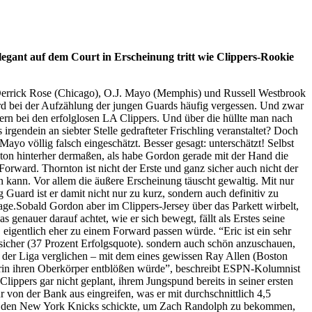
legant auf dem Court in Erscheinung tritt wie Clippers-Rookie
 Derrick Rose (Chicago), O.J. Mayo (Memphis) und Russell Westbrook
rd bei der Aufzählung der jungen Guards häufig vergessen. Und zwar
dern bei den erfolglosen LA Clippers. Und über die hüllte man nach
rgendein an siebter Stelle gedrafteter Frischling veranstaltet? Doch
ayo völlig falsch eingeschätzt. Besser gesagt: unterschätzt! Selbst
ton hinterher dermaßen, als habe Gordon gerade mit der Hand die
-Forward. Thornton ist nicht der Erste und ganz sicher auch nicht der
n kann. Vor allem die äußere Erscheinung täuscht gewaltig. Mit nur
uard ist er damit nicht nur zu kurz, sondern auch definitiv zu
ge.Sobald Gordon aber im Clippers-Jersey über das Parkett wirbelt,
genauer darauf achtet, wie er sich bewegt, fällt als Erstes seine
eigentlich eher zu einem Forward passen würde. “Eric ist ein sehr
 sicher (37 Prozent Erfolgsquote). sondern auch schön anzuschauen,
r der Liga verglichen – mit dem eines gewissen Ray Allen (Boston
aderin ihren Oberkörper entblößen würde”, beschreibt ESPN-Kolumnist
lippers gar nicht geplant, ihrem Jungspund bereits in seiner ersten
r von der Bank aus eingreifen, was er mit durchschnittlich 4,5
 zu den New York Knicks schickte, um Zach Randolph zu bekommen,