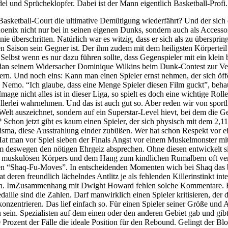
del und Sprücheklopfer. Dabei ist der Mann eigentlich Basketball-Pro
sketball-Court die ultimative Demütigung wiederfährt? Und der sich d
enix nicht nur bei in seinen eigenen Dunks, sondern auch als Access
inie überschritten. Natürlich war es witzig, dass er sich als zu überspr
en Saison sein Gegner ist. Der ihm zudem mit dem heiligsten Körperteil
bst wenn es nur dazu führen sollte, dass Gegenspieler mit ein klein
Jordan seinem Widersacher Dominique Wilkins beim Dunk-Contest zur V
 Und noch eins: Kann man einen Spieler ernst nehmen, der sich öffent
s Nemo. “Ich glaube, dass eine Menge Spieler diesen Film guckt”, beh
ge nicht alles ist in dieser Liga, so spielt es doch eine wichtige Rol
erlei wahrnehmen. Und das ist auch gut so. Aber reden wir von sportl
 der Welt auszeichnet, sondern auf ein Superstar-Level hievt, bei dem d
z? Schon jetzt gibt es kaum einen Spieler, der sich physisch mit dem 
sma, diese Ausstrahlung einder zubüßen. Wer hat schon Respekt vor eine
? Hat man vor Spiel sieben der Finals Angst vor einem Muskelmonster m
m deswegen den nötigen Ehrgeiz absprechen. Ohne diesen entwickelt s
 muskulösen Körpers und dem Hang zum kindlichen Rumalbern oft verg
ößenden “Shaq-Fu-Moves”. In entscheidenden Momenten wich bei Shaq das
deren freundlich lächelndes Antlitz je als fehlenden Killerinstinkt inte
son. ImZusammenhang mit Dwight Howard fehlen solche Kommentare. Es
daille sind die Zahlen. Darf manwirklich einen Spieler kritisieren, de
onzentrieren. Das lief einfach so. Für einen Spieler seiner Größe und 
ein. Spezialisten auf dem einen oder den anderen Gebiet gab und gibt 
rozent der Fälle die ideale Position für den Rebound. Gelingt der Bloc