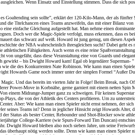
gleichen. Wenn Einsatz und Einstellung stimmen. Dass die sich positiv 
es Goaltending sein sollte”, erklärt der 120-Kilo-Mann, der als fünfter
nd die Titelchancen eines Teams anzweifeln, das mit einer Bilanz von 
 eine einfache Gleichung aufgestellt hat. Man nehme einen dominanten 
egnen. Doch wer die Magic-Spiele verfolgt, muss erkennen, dass es b
termauert das schwarz auf weiß. Howard ist jung genug, um diesen Aspe
r Geschichte der NBA wahrscheinlich ihresgleichen sucht? Dabei geht es 
 die athletischen Fähigkeiten. Auch wenn es eine reine Spaßveranstaltu
cht von ungefähr, dass diese Veranstaltung eine von Guards und eleg
ich gewirkt – bis Dwight Howard kam! Egal ob legendärer Superman- 
ie die des Konkurrenten Nate Robinson. Wie kann man einen Spieler ni
Dwight Howards Game noch immer unter der simplen Formel “Außer Du
 Magic. Und das bereits im vierten Jahr in Folge! Beim Break, nach O
derer Power-Move in Korbnähe, gerne garniert mit einem netten Spin M
. Von einem Midrange-Jumper ganz zu schweigen. Für keinen Superstar
p-Plays, die von der Athletik des Centers profitieren. Um zu unterstreich
ter. Aber: Wie kann man einen Spieler nicht ernst nehmen, der sich
eler seines Teams ist? Denn in jeglicher Hinsicht zeigt Howards Alter, 
der Status als bester Center, Rebounder und Shot-Blocker sowie athleti
vierjährige College-Karriere (wie Spurs-Forward Tim Duncan) entschied
ahr. Dwight Howard bleiben also noch sieben Jahre, um seine Freiwurf
as überhaupt nötig werden sollte. Denn wie kann man einen Spieler ni