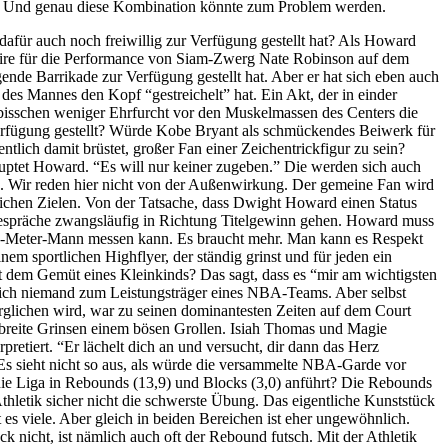
fi. Und genau diese Kombination könnte zum Problem werden.
afür auch noch freiwillig zur Verfügung gestellt hat? Als Howard
oire für die Performance von Siam-Zwerg Nate Robinson auf dem
ingende Barrikade zur Verfügung gestellt hat. Aber er hat sich eben auch
 des Mannes den Kopf “gestreichelt” hat. Ein Akt, der in einder
 bisschen weniger Ehrfurcht vor den Muskelmassen des Centers die
erfügung gestellt? Würde Kobe Bryant als schmückendes Beiwerk für
lich damit brüstet, großer Fan einer Zeichentrickfigur zu sein?
auptet Howard. “Es will nur keiner zugeben.” Die werden sich auch
le. Wir reden hier nicht von der Außenwirkung. Der gemeine Fan wird
ichen Zielen. Von der Tatsache, dass Dwight Howard einen Status
ie Gespräche zwangsläufig in Richtung Titelgewinn gehen. Howard muss
2,11-Meter-Mann messen kann. Es braucht mehr. Man kann es Respekt
m sportlichen Highflyer, der ständig grinst und für jeden ein
it dem Gemüt eines Kleinkinds? Das sagt, dass es “mir am wichtigsten
ich niemand zum Leistungsträger eines NBA-Teams. Aber selbst
lichen wird, war zu seinen dominantesten Zeiten auf dem Court
 breite Grinsen einem bösen Grollen. Isiah Thomas und Magie
rpretiert. “Er lächelt dich an und versucht, dir dann das Herz
 sieht nicht so aus, als würde die versammelte NBA-Garde vor
r die Liga in Rebounds (13,9) und Blocks (3,0) anführt? Die Rebounds
Athletik sicher nicht die schwerste Übung. Das eigentliche Kunststück
es viele. Aber gleich in beiden Bereichen ist eher ungewöhnlich.
k nicht, ist nämlich auch oft der Rebound futsch. Mit der Athletik