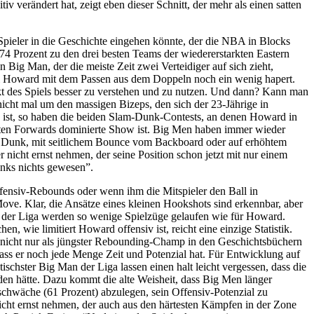
verändert hat, zeigt eben dieser Schnitt, der mehr als einen satten
 Spieler in die Geschichte eingehen könnte, der die NBA in Blocks
74 Prozent zu den drei besten Teams der wiedererstarkten Eastern
Big Man, der die meiste Zeit zwei Verteidiger auf sich zieht,
ei Howard mit dem Passen aus dem Doppeln noch ein wenig hapert.
kt des Spiels besser zu verstehen und zu nutzen. Und dann? Kann man
nicht mal um den massigen Bizeps, den sich der 23-Jährige in
ng ist, so haben die beiden Slam-Dunk-Contests, an denen Howard in
anten Forwards dominierte Show ist. Big Men haben immer wieder
” Dunk, mit seitlichem Bounce vom Backboard oder auf erhöhtem
cht ernst nehmen, der seine Position schon jetzt mit nur einem
nks nichts gewesen”.
ffensiv-Rebounds oder wenn ihm die Mitspieler den Ball in
ove. Klar, die Ansätze eines kleinen Hookshots sind erkennbar, aber
 der Liga werden so wenige Spielzüge gelaufen wie für Howard.
en, wie limitiert Howard offensiv ist, reicht eine einzige Statistik.
 nicht nur als jüngster Rebounding-Champ in den Geschichtsbüchern
dass er noch jede Menge Zeit und Potenzial hat. Für Entwicklung auf
schster Big Man der Liga lassen einen halt leicht vergessen, dass die
en hätte. Dazu kommt die alte Weisheit, dass Big Men länger
schwäche (61 Prozent) abzulegen, sein Offensiv-Potenzial zu
cht ernst nehmen, der auch aus den härtesten Kämpfen in der Zone