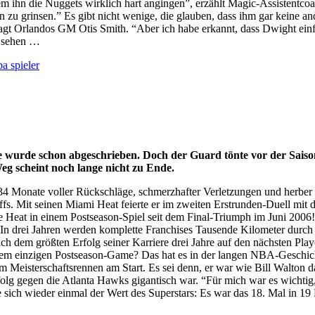
em ihn die Nuggets wirklich hart angingen”, erzählt Magic-Assistentco
 zu grinsen.” Es gibt nicht wenige, die glauben, dass ihm gar keine an
, sagt Orlandos GM Otis Smith. “Aber ich habe erkannt, dass Dwight einf
n sehen …
ba spieler
e wurde schon abgeschrieben. Doch der Guard tönte vor der Saiso
Weg scheint noch lange nicht zu Ende.
4 Monate voller Rückschläge, schmerzhafter Verletzungen und herber 
ffs. Mit seinen Miami Heat feierte er im zweiten Erstrunden-Duell mit 
ie Heat in einem Postseason-Spiel seit dem Final-Triumph im Juni 2006!
n drei Jahren werden komplette Franchises Tausende Kilometer durch d
h dem größten Erfolg seiner Karriere drei Jahre auf den nächsten Play
inem einzigen Postseason-Game? Das hat es in der langen NBA-Geschic
m Meisterschaftsrennen am Start. Es sei denn, er war wie Bill Walton d
folg gegen die Atlanta Hawks gigantisch war. “Für mich war es wichti
te sich wieder einmal der Wert des Superstars: Es war das 18. Mal in 