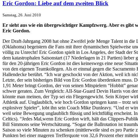
Eric Gordon: Liebe auf dem zweiten Blick
Samstag, 26. Juni 2010
Er sieht aus wie ein übergewichtiger Kampfzwerg. Aber es gibt w
Eric Gordon.
Der Draft-Jahrgang 2008 hat ohne Zweifel jede Menge Talent in die
(Oklahoma) begeistern die Fans mit ihrer dynamischen Spielweise un
völlig zu Unrecht! Eric Gordon spielt in Los Angeles, der Stadt der 
dem katastrophalen Saisonstart (17 Niederlagen in 21 Partien) lieber 
für den 20-jährigen Eric Gordon ist dies keineswegs eine neue Situati
von den eigenen Teamkollegen. Als er einmal gegen die Sacramento K
Hallendecke berührt. “Ich war geschockt von der Aktion, weil ich nicht
Letzte, der sein bisheriges Bild von Eric Gordon überdenken muss. D
1,91 Meter bringt Gordon, der von seinen Mitspielern “Hobbit” genan
schwer geraten. Zum Vergleich: AII-Star-Guard Devin Harris von den 
könnte man meinen, der Typ sei ein Fliegengewicht. Sein Körper wirkt 
Athletik auf. Unglaublich, wie hoch Gordon springen kann – trotz sei
explosiver Spieler”, lobt ihn sein Coach Mike Dunleavy. “Und er wird
weil seine Bewegung unglaublich flüssig und leichtfüßig erscheint. 
Celtics). “Jedes Mal,wenn Eric Gordon wirft, hält das Clippers-Publ
Bill Simmons seine Wertschätzung. “Sogar die Ballrotation ist traumha
Saison so viele Minuten zu schenken (mittlerweile sind es pro Partie 
Punkten bei einer mageren Trefferquote von 32,6 Prozent eher mitt