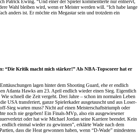
ach Patrick Ewing. “Und einer der Spieler kommentierte nur entnervt,
dere Wahl bleiben wird, wenn er Meister werden will. “Ich habe lange
ach anders ist. Er möchte ein Megastar sein und trotzdem ein
n: “Die Kritik macht mich stärker!” Als NBA-Topscorer hat er
Enttäuschungen lagen hinter dem Shooting Guard, ehe er endlich
den Atlanta Hawks am 23. April endlich wieder einen Sieg. Eigentlich
 Wie schnell die Zeit vergeht. Drei Jahre – schon im normalen Leben
ie USA transferiert, ganze Spielerkader ausgetauscht und aus Loser-
off-Sieg warten muss? Nicht auf einen Meisterschaftstriumph oder
hte noch nie gegeben! Ein Finals-MVp, also ein ausgewiesener
auerverletzt oder hat wie Michael Jordan seine Karriere beendet. Kein
g, endlich einmal wieder zu gewinnen”, erklärte Wade nach dem
19 Partien, dass die Heat gewonnen haben, wenn “D-Wade” mindestens