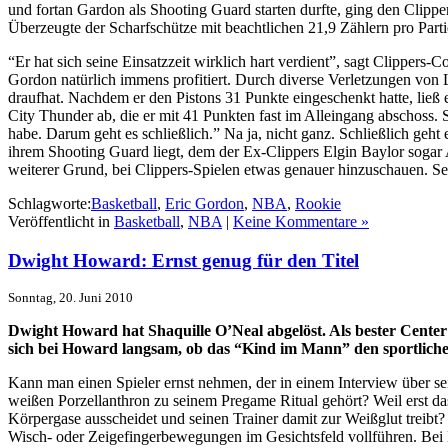
und fortan Gardon als Shooting Guard starten durfte, ging den Clippe
Überzeugte der Scharfschütze mit beachtlichen 21,9 Zählern pro Par
“Er hat sich seine Einsatzzeit wirklich hart verdient”, sagt Clippe
Gordon natürlich immens profitiert. Durch diverse Verletzungen von 
draufhat. Nachdem er den Pistons 31 Punkte eingeschenkt hatte, ließ 
City Thunder ab, die er mit 41 Punkten fast im Alleingang abschoss. 
habe. Darum geht es schließlich.” Na ja, nicht ganz. Schließlich geh
ihrem Shooting Guard liegt, dem der Ex-Clippers Elgin Baylor sogar AI
weiterer Grund, bei Clippers-Spielen etwas genauer hinzuschauen. Sel
Schlagworte:
Basketball
,
Eric Gordon
,
NBA
,
Rookie
Veröffentlicht in
Basketball
,
NBA
|
Keine Kommentare »
Dwight Howard: Ernst genug für den Titel
Sonntag, 20. Juni 2010
Dwight Howard hat Shaquille O’Neal abgelöst. Als bester Cente
sich bei Howard langsam, ob das “Kind im Mann” den sportliche
Kann man einen Spieler ernst nehmen, der in einem Interview über se
weißen Porzellanthron zu seinem Pregame Ritual gehört? Weil erst das
Körpergase ausscheidet und seinen Trainer damit zur Weißglut treib
Wisch- oder Zeigefingerbewegungen im Gesichtsfeld vollführen. Bei 