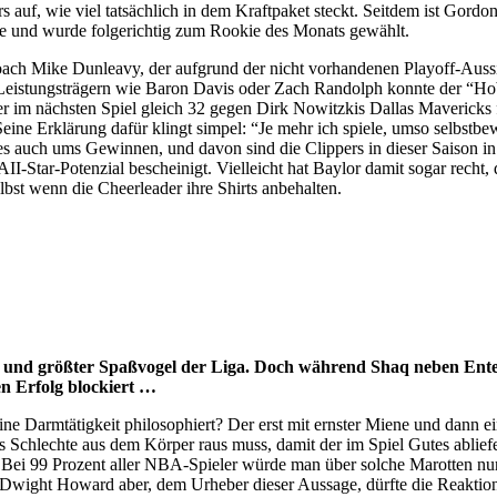
rs auf, wie viel tatsächlich in dem Kraftpaket steckt. Seitdem ist Gor
tie und wurde folgerichtig zum Rookie des Monats gewählt.
rs-Coach Mike Dunleavy, der aufgrund der nicht vorhandenen Playoff-Au
Leistungsträgern wie Baron Davis oder Zach Randolph konnte der “Hobb
er im nächsten Spiel gleich 32 gegen Dirk Nowitzkis Dallas Mavericks f
Seine Erklärung dafür klingt simpel: “Je mehr ich spiele, umso selbstb
t es auch ums Gewinnen, und davon sind die Clippers in dieser Saison in
I-Star-Potenzial bescheinigt. Vielleicht hat Baylor damit sogar recht, 
bst wenn die Cheerleader ihre Shirts anbehalten.
r und größter Spaßvogel der Liga. Doch während Shaq neben Entert
n Erfolg blockiert …
ine Darmtätigkeit philosophiert? Der erst mit ernster Miene und dann 
 Schlechte aus dem Körper raus muss, damit der im Spiel Gutes abliefer
t? Bei 99 Prozent aller NBA-Spieler würde man über solche Marotten n
Dwight Howard aber, dem Urheber dieser Aussage, dürfte die Reaktion 