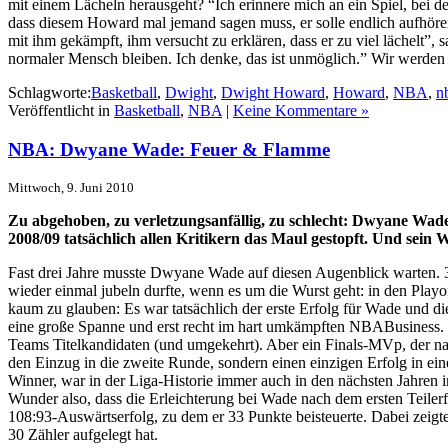
mit einem Lächeln herausgeht? “Ich erinnere mich an ein Spiel, bei d
dass diesem Howard mal jemand sagen muss, er solle endlich aufhören
mit ihm gekämpft, ihm versucht zu erklären, dass er zu viel lächelt”
normaler Mensch bleiben. Ich denke, das ist unmöglich.” Wir werde
Schlagworte:
Basketball
,
Dwight
,
Dwight Howard
,
Howard
,
NBA
,
n
Veröffentlicht in
Basketball
,
NBA
|
Keine Kommentare »
NBA: Dwyane Wade: Feuer & Flamme
Mittwoch, 9. Juni 2010
Zu abgehoben, zu verletzungsanfällig, zu schlecht: Dwyane Wad
2008/09 tatsächlich allen Kritikern das Maul gestopft. Und sein 
Fast drei Jahre musste Dwyane Wade auf diesen Augenblick warten. 3
wieder einmal jubeln durfte, wenn es um die Wurst geht: in den Playo
kaum zu glauben: Es war tatsächlich der erste Erfolg für Wade und d
eine große Spanne und erst recht im hart umkämpften NBABusiness. I
Teams Titelkandidaten (und umgekehrt). Aber ein Finals-MVp, der nac
den Einzug in die zweite Runde, sondern einen einzigen Erfolg in e
Winner, war in der Liga-Historie immer auch in den nächsten Jahren i
Wunder also, dass die Erleichterung bei Wade nach dem ersten Teiler
108:93-Auswärtserfolg, zu dem er 33 Punkte beisteuerte. Dabei zeig
30 Zähler aufgelegt hat.