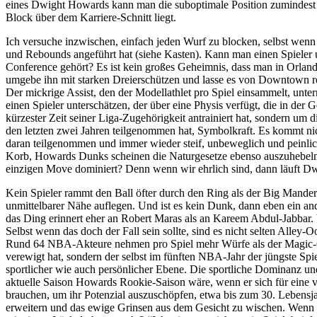
eines Dwight Howards kann man die suboptimale Position zumindest aus
Block über dem Karriere-Schnitt liegt.
Ich versuche inzwischen, einfach jeden Wurf zu blocken, selbst wenn 
und Rebounds angeführt hat (siehe Kasten). Kann man einen Spieler u
Conference gehört? Es ist kein großes Geheimnis, dass man in Orlando
umgebe ihn mit starken Dreierschützen und lasse es von Downtown r
Der mickrige Assist, den der Modellathlet pro Spiel einsammelt, un
einen Spieler unterschätzen, der über eine Physis verfügt, die in de
kürzester Zeit seiner Liga-Zugehörigkeit antrainiert hat, sondern um
den letzten zwei Jahren teilgenommen hat, Symbolkraft. Es kommt ni
daran teilgenommen und immer wieder steif, unbeweglich und peinl
Korb, Howards Dunks scheinen die Naturgesetze ebenso auszuhebeln w
einzigen Move dominiert? Denn wenn wir ehrlich sind, dann läuft 
Kein Spieler rammt den Ball öfter durch den Ring als der Big Mander
unmittelbarer Nähe auflegen. Und ist es kein Dunk, dann eben ein an
das Ding erinnert eher an Robert Maras als an Kareem Abdul-Jabbar
Selbst wenn das doch der Fall sein sollte, sind es nicht selten Alley-Oo
Rund 64 NBA-Akteure nehmen pro Spiel mehr Würfe als der Magic-Cen
verewigt hat, sondern der selbst im fünften NBA-Jahr der jüngste Spi
sportlicher wie auch persönlicher Ebene. Die sportliche Dominanz und 
aktuelle Saison Howards Rookie-Saison wäre, wenn er sich für eine 
brauchen, um ihr Potenzial auszuschöpfen, etwa bis zum 30. Lebensj
erweitern und das ewige Grinsen aus dem Gesicht zu wischen. Wenn d