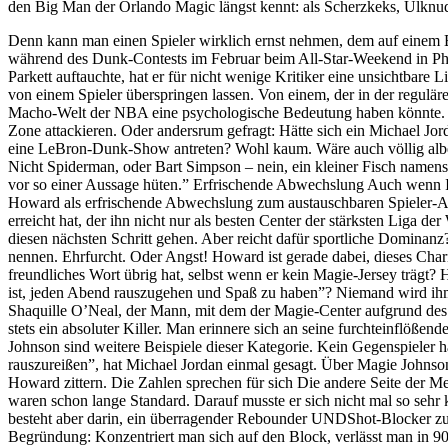
den Big Man der Orlando Magic längst kennt: als Scherzkeks, Ulknu
Denn kann man einen Spieler wirklich ernst nehmen, dem auf einem Ba
während des Dunk-Contests im Februar beim All-Star-Weekend in Pho
Parkett auftauchte, hat er für nicht wenige Kritiker eine unsichtbare L
von einem Spieler überspringen lassen. Von einem, der in der regulär
Macho-Welt der NBA eine psychologische Bedeutung haben könnte. Sel
Zone attackieren. Oder andersrum gefragt: Hätte sich ein Michael 
eine LeBron-Dunk-Show antreten? Wohl kaum. Wäre auch völlig albern.
Nicht Spiderman, oder Bart Simpson – nein, ein kleiner Fisch namen
vor so einer Aussage hüten.” Erfrischende Abwechslung Auch wenn Ima
Howard als erfrischende Abwechslung zum austauschbaren Spieler-All
erreicht hat, der ihn nicht nur als besten Center der stärksten Liga
diesen nächsten Schritt gehen. Aber reicht dafür sportliche Dominan
nennen. Ehrfurcht. Oder Angst! Howard ist gerade dabei, dieses Chari
freundliches Wort übrig hat, selbst wenn er kein Magie-Jersey trägt
ist, jeden Abend rauszugehen und Spaß zu haben”? Niemand wird ih
Shaquille O’Neal, der Mann, mit dem der Magie-Center aufgrund des
stets ein absoluter Killer. Man erinnere sich an seine furchteinfl
Johnson sind weitere Beispiele dieser Kategorie. Kein Gegenspieler hat 
rauszureißen”, hat Michael Jordan einmal gesagt. Über Magie John
Howard zittern. Die Zahlen sprechen für sich Die andere Seite der Me
waren schon lange Standard. Darauf musste er sich nicht mal so sehr k
besteht aber darin, ein überragender Rebounder UNDShot-Blocker zu s
Begründung: Konzentriert man sich auf den Block, verlässt man in 90 P