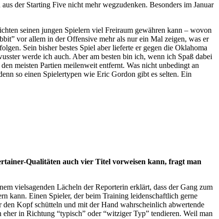
don aus der Starting Five nicht mehr wegzudenken. Besonders im Januar
ssichten seinen jungen Spielern viel Freiraum gewähren kann – wovon
it” vor allem in der Offensive mehr als nur ein Mal zeigen, was er
olgen. Sein bisher bestes Spiel aber lieferte er gegen die Oklahoma
ewusster werde ich auch. Aber am besten bin ich, wenn ich Spaß dabei
 den meisten Partien meilenweit entfernt. Was nicht unbedingt an
denn so einen Spielertypen wie Eric Gordon gibt es selten. Ein
ainer-Qualitäten auch vier Titel vorweisen kann, fragt man
einem vielsagenden Lächeln der Reporterin erklärt, dass der Gang zum
n kann. Einen Spieler, der beim Training leidenschaftlich gerne
ur den Kopf schütteln und mit der Hand wahrscheinlich abwertende
eher in Richtung “typisch” oder “witziger Typ” tendieren. Weil man