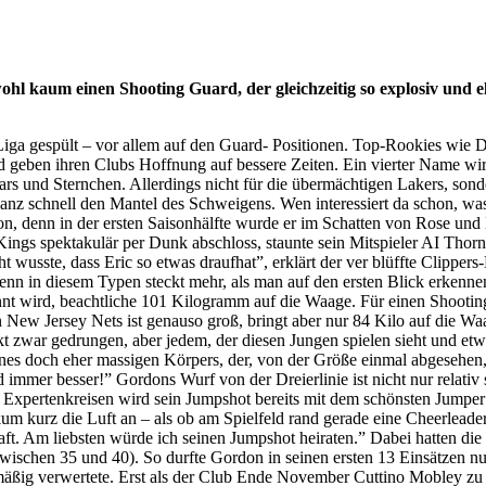
ohl kaum einen Shooting Guard, der gleichzeitig so explosiv und e
 Liga gespült – vor allem auf den Guard- Positionen. Top-Rookies wie
d geben ihren Clubs Hoffnung auf bessere Zeiten. Ein vierter Name wi
Stars und Sternchen. Allerdings nicht für die übermächtigen Lakers, son
ganz schnell den Mantel des Schweigens. Wen interessiert da schon, was i
on, denn in der ersten Saisonhälfte wurde er im Schatten von Rose und M
ings spektakulär per Dunk abschloss, staunte sein Mitspieler AI Thorn
 wusste, dass Eric so etwas draufhat”, erklärt der ver blüffte Clippers
enn in diesem Typen steckt mehr, als man auf den ersten Blick erkenne
nt wird, beachtliche 101 Kilogramm auf die Waage. Für einen Shooting G
New Jersey Nets ist genauso groß, bringt aber nur 84 Kilo auf die Waa
zwar gedrungen, aber jedem, der diesen Jungen spielen sieht und etwas 
nes doch eher massigen Körpers, der, von der Größe einmal abgesehen, 
 immer besser!” Gordons Wurf von der Dreierlinie ist nicht nur relativ
In Expertenkreisen wird sein Jumpshot bereits mit dem schönsten Jumpe
ikum kurz die Luft an – als ob am Spielfeld rand gerade eine Cheerle
ft. Am liebsten würde ich seinen Jumpshot heiraten.” Dabei hatten die C
zwischen 35 und 40). So durfte Gordon in seinen ersten 13 Einsätzen nu
elmäßig verwertete. Erst als der Club Ende November Cuttino Mobley