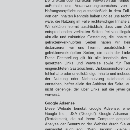
Bei direkten oder indirekten Verweisen auf fremde I
außerhalb des Verantwortungsbereiches von
Haftungsverpflichtung ausschließlich in dem Fall 
von den Inhalten Kenntnis haben und es uns tech
wäre, die Nutzung im Falle rechtswidriger Inhalte z
Wir erklären hiermit ausdrücklich, dass zum Zei
entsprechenden verlinkten Seiten frei von illega
aktuelle und zukünftige Gestaltung, die Inhalte 
gelinkten/verknüpften Seiten haben wir kei
distanzieren wir uns hiermit ausdrücklich 
gelinkten/verknüpften Seiten, die nach der Lin
Diese Feststellung gilt für alle innerhalb des
gesetzten Links und Verweise sowie für Fre
eingerichteten Gästebüchern, Diskussionsforen und 
fehlerhafte oder unvollständige Inhalte und insbes
der Nutzung oder Nichtnutzung solcherart da
entstehen, haftet allein der Anbieter der Seite, 
nicht derjenige, der über Links auf die jeweilige
verweist.
Google Adsense
Diese Website benutzt Google Adsense, eine
Google Inc., USA (”Google”). Google Adsense 
(Textdateien), die auf Ihrem Computer gespei
Analyse der Benutzung der Website durch Sie e
verwendet auch sog. “Web Bacons” (kleine u