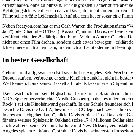
offenzuhalten, ohne zu blinzeln. Für die größten Lacher dürfte aber 
Betätigungsfeld wie dieses passt zu Davis, der nicht nur ein lockere
Filme seine größte Leidenschaft. Auf nba.com hat er sogar eine Filmru
Neben ibeatyou.com hat er mit Cash Warren die Produktionsfirma “V
Jam”) oder Shaquille O’Neal (”Kazaam”) nimmt Davis, der bereits eini
veröffentlichte der 29- Jährige den Film “Made in America” – eine D
nicht nur einen Film drehen, sondern auch etwas bewegen”, erklärt der
Ich erinnere mich an ein Jahr, in dem ich auf acht oder neun Beerdi
In bester Gesellschaft
Geboren und aufgewachsen ist Davis in Los Angeles. Sein Wechsel von
Drogen starben, verbrachte er seine Kindheit zunächst nicht in bester
Welt kennen. Dank seines Basketball-Talents bekam er ein Stipendiu
Davis warf nicht nur sein Highschool-Teamzum Titel, sondern nahm a
NBA-Spieler hervorbrachte (Austin Croshere), haben es unter ande
Rock”) auf die Kinoleinwand geschafft. In der Schule freundete sich 
besuchte Davis die UCLA, bevor er das COllege nach zwei Jahren ver
Interessen nachgehen kann”, blickt Davis zurück. Dass Davis den Gol
für eine weitere Spielzeit in Oakland stolze 17,4 Millionen Dollar ei
auch während seiner Zeit in Charlotte und New Orleans, veranstaltet
Angeles spielen zu können”, strahlte Davis bei seinerersten Pressekonf