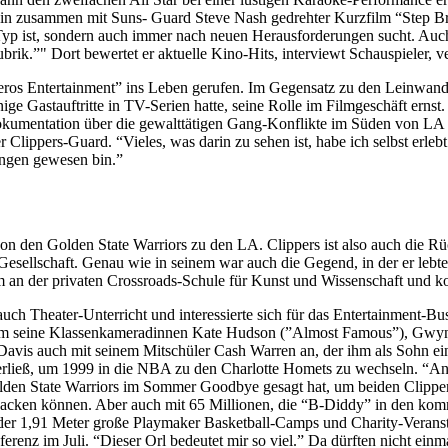
sein zusammen mit Suns- Guard Steve Nash gedrehter Kurzfilm “Step Bro
r Typ ist, sondern auch immer nach neuen Herausforderungen sucht. Auch
brik.”" Dort bewertet er aktuelle Kino-Hits, interviewt Schauspieler, v
eros Entertainment” ins Leben gerufen. Im Gegensatz zu den Leinwan
ge Gastauftritte in TV-Serien hatte, seine Rolle im Filmgeschäft ernst
okumentation über die gewalttätigen Gang-Konflikte im Süden von LA Die
 Clippers-Guard. “Vieles, was darin zu sehen ist, habe ich selbst erle
gungen gewesen bin.”
 den Golden State Warriors zu den LA. Clippers ist also auch die Rück
 Gesellschaft. Genau wie in seinem war auch die Gegend, in der er lebt
m an der privaten Crossroads-Schule für Kunst und Wissenschaft und k
uch Theater-Unterricht und interessierte sich für das Entertainment-B
rem seine Klassenkameradinnen Kate Hudson (”Almost Famous”), Gwyn
Davis auch mit seinem Mitschüler Cash Warren an, der ihm als Sohn eine
ließ, um 1999 in die NBA zu den Charlotte Homets zu wechseln. “An d
den State Warriors im Sommer Goodbye gesagt hat, um beiden Clippers z
nsacken können. Aber auch mit 65 Millionen, die “B-Diddy” in den kommen
 der 1,91 Meter große Playmaker Basketball-Camps und Charity-Veransta
erenz im Juli. “Dieser Orl bedeutet mir so viel.” Da dürften nicht einma