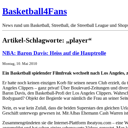
Basketball4Fans
News rund um Basketball, Streetball, die Streetball League und Shop
Artikel-Schlagworte: „player“
NBA: Baron Davis: Heiss auf die Hauptrolle
Montag, 10. Mai 2010
Ein Basketball spielender Filmfreak wechselt nach Los Angeles, 
Er hatte noch keinen einzigen Korb für seinen neuen Club erzielt, d
Angeles Clippers – ganz privat! Über Boulevard-Zeitungen und diverse
Baron Davis, den Basketball-Profi der Los Angeles Clippers. Wahrschei
Bodyguard? Objekt der Begierde war nämlich die Frau an seiner Seite 
Nein, es war kein Zufall, dass die beiden Superstars den gleichen U
Geschäft unterwegs gewesen ist. Mit Albas Ehemann Cash Warren ist Da
Zusammengründeten sie die Internet-Plattform ibeatyou.com – eine We
angemeldet und hat schon einige sehenswerte Videos gepostet. Man ka