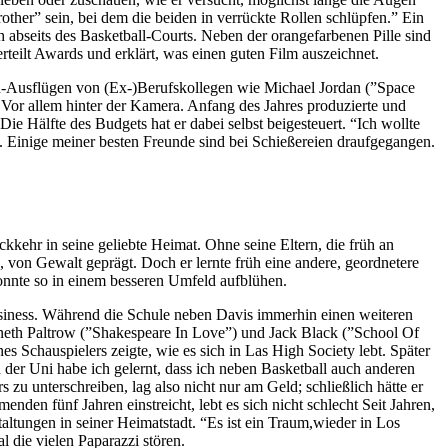
ther” sein, bei dem die beiden in verrückte Rollen schlüpfen.” Ein
 abseits des Basketball-Courts. Neben der orangefarbenen Pille sind
erteilt Awards und erklärt, was einen guten Film auszeichnet.
d-Ausflügen von (Ex-)Berufskollegen wie Michael Jordan (”Space
. Vor allem hinter der Kamera. Anfang des Jahres produzierte und
 Hälfte des Budgets hat er dabei selbst beigesteuert. “Ich wollte
bt. Einige meiner besten Freunde sind bei Schießereien draufgegangen.
kehr in seine geliebte Heimat. Ohne seine Eltern, die früh an
e, von Gewalt geprägt. Doch er lernte früh eine andere, geordnetere
onnte so in einem besseren Umfeld aufblühen.
usiness. Während die Schule neben Davis immerhin einen weiteren
eth Paltrow (”Shakespeare In Love”) und Jack Black (”School Of
s Schauspielers zeigte, wie es sich in Las High Society lebt. Später
er Uni habe ich gelernt, dass ich neben Basketball auch anderen
u unterschreiben, lag also nicht nur am Geld; schließlich hätte er
den fünf Jahren einstreicht, lebt es sich nicht schlecht Seit Jahren,
ltungen in seiner Heimatstadt. “Es ist ein Traum,wieder in Los
l die vielen Paparazzi stören.