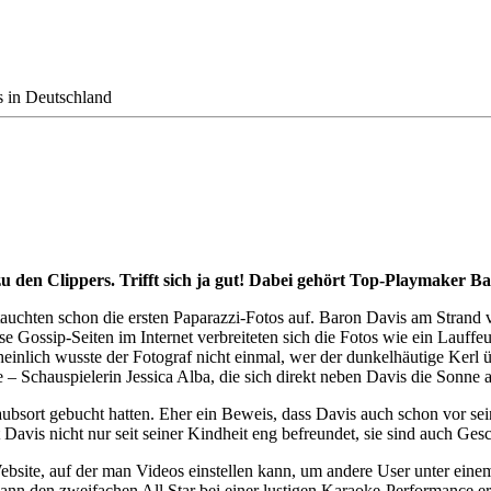
s in Deutschland
zu den Clippers. Trifft sich ja gut! Dabei gehört Top-Playmaker 
a tauchten schon die ersten Paparazzi-Fotos auf. Baron Davis am Stra
 Gossip-Seiten im Internet verbreiteten sich die Fotos wie ein Lauffe
nlich wusste der Fotograf nicht einmal, wer der dunkelhäutige Kerl über
– Schauspielerin Jessica Alba, die sich direkt neben Davis die Sonne 
rlaubsort gebucht hatten. Eher ein Beweis, dass Davis auch schon vor s
vis nicht nur seit seiner Kindheit eng befreundet, sie sind auch Gesc
bsite, auf der man Videos einstellen kann, um andere User unter einem
nn den zweifachen All Star bei einer lustigen Karaoke-Performance er