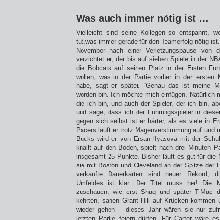
Was auch immer nötig ist …
Vielleicht sind seine Kollegen so entspannt, w
tut,was immer gerade für den Teamerfolg nötig ist.
November nach einer Verletzungspause von d
verzichtet er, der bis auf sieben Spiele in der N
die Bobcats auf seinen Platz in der Ersten Fün
wollen, was in der Partie vorher in den ersten M
habe, sagt er später. “Genau das ist meine Men
worden bin. Ich möchte mich einfügen. Natürlich 
die ich bin, und auch der Spieler, der ich bin, a
und sage, dass ich der Führungsspieler in die
gegen sich selbst ist er härter, als es viele in 
Pacers läuft er trotz Magenverstimmung auf und 
Bucks wird er von Ersan lIyasova mit der Schul
knallt auf den Boden, spielt nach drei Minuten Pa
insgesamt 25 Punkte. Bisher läuft es gut für die
sie mit Boston und Cleveland an der Spitze der 
verkaufte Dauerkarten sind neuer Rekord, d
Umfeldes ist klar: Der Titel muss her! Die 
zuschauen, wie erst Shaq und später T-Mac 
kehrten, sahen Grant Hili auf Krücken kommen u
wieder gehen – dieses Jahr wären sie nur zuf
letzten Partie feiern dürfen. Für Carter wäre e