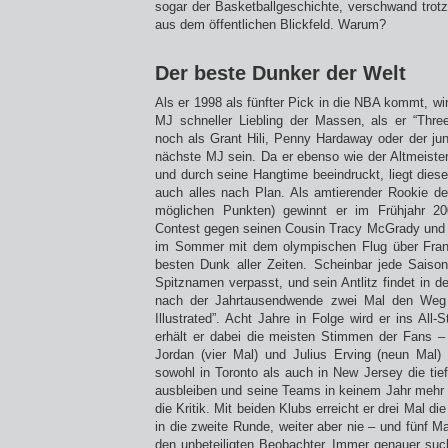
sogar der Basketballgeschichte, verschwand trotz
aus dem öffentlichen Blickfeld. Warum?
Der beste Dunker der Welt
Als er 1998 als fünfter Pick in die NBA kommt, w
MJ schneller Liebling der Massen, als er “Thre
noch als Grant Hili, Penny Hardaway oder der jun
nächste MJ sein. Da er ebenso wie der Altmeist
und durch seine Hangtime beeindruckt, liegt dies
auch alles nach Plan. Als amtierender Rookie d
möglichen Punkten) gewinnt er im Frühjahr 2
Contest gegen seinen Cousin Tracy McGrady und 
im Sommer mit dem olympischen Flug über Fran
besten Dunk aller Zeiten. Scheinbar jede Sais
Spitznamen verpasst, und sein Antlitz findet in d
nach der Jahrtausendwende zwei Mal den Weg a
Illustrated”. Acht Jahre in Folge wird er ins All-
erhält er dabei die meisten Stimmen der Fans –
Jordan (vier Mal) und Julius Erving (neun Mal)
sowohl in Toronto als auch in New Jersey die tie
ausbleiben und seine Teams in keinem Jahr mehr 
die Kritik. Mit beiden Klubs erreicht er drei Mal di
in die zweite Runde, weiter aber nie – und fünf Ma
den unbeteiligten Beobachter. Immer genauer suc