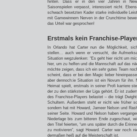
hinten. Dass er in den vier Jahren in New
Saisonspielen verpasst, interessiert nicht. Eben
schwach besetzten Kader starke individuelle Lei
mit Gamewinnern Nerven in der Crunchtime bewei
das Urteil war gesprochen!
Erstmals kein Franchise-Playe
In Orlando hat Carter nun die Möglichkeit, sic
stellen… auch wenn er versucht, die Aufmerks
Situation wegzulenken: “Es geht hier nicht um mi
hier, um zu helfen und die Mannschaft auf das nä
möchte zeigen, dass ich ein sehr gutes Team no
scheint, dass er bei den Magic lieber hineinpass
aber dennoch:ie Situation ist ein Novum für ihn. N
Heimat spielt, erstmals in seiner Profi karriere s
der zu den stärksten der Liga gehört. Er ist zudem
des Franchise-Players belastet – die trägt Dwigh
Schultern. Außerdem steht er nicht wie früher so
sondern hat mit Howard, Jameer Nelson und Rasha
seiner Seite. Howard und Nelson haben vergange
Niederlage bis zum bitteren Ende zugeschaut, wie
den Titel feierten, “um uns später durch die Erinn
zu motivieren”, sagt Howard. Carter war noch nie
dermaßen heiß auf die Meisterschaft ist.