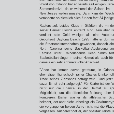
Vorort von Orlando hat er bereits seit einigen Jahre
Sommerdomizil, da er während der Saison im 
New Jersey weilen musste. Dann kam der Wechs
veränderte so ziemlich alles für den fast 34-jähri
Raptors auf, beides Klubs in Städten, die mind
seiner Heimat Florida entfernt sind. Nun aber i
verdient sein Geld weniger als eine Autost
Geburtsort Daytona Beach. 1995 hatte er dort m
die Staatsmeisterschaften gewonnen, danach abe
North Carolina seine Basketball-Ausbildung a
Carolina unter Trainerlegende Dean Smith for
Basketballanhänger in seiner Heimat als auch für
damals ein sehr schmerzvoller Abschied …
“Vince hat immer davon geträumt, in Orland
ehemaliger Highschool-Trainer Charles Brinkerhof
Trade seines Ziehsohns befragt wird. “Und jetzt
dazu. Er ist sehr aufgeregt.” Für Carter ist der
nicht nur die Chance, in der Heimat zu spi
Möglichkeit, um die öffentliche Meinung über 
korrigieren. Bisher war er als athletischer Sc
bekannt, der aber nicht unbedingt ein Gewinnertyp
die vergangenen beiden Jahre nicht mal die Playof
vergessen. Ausgerechnet er, der spektakulärste Du