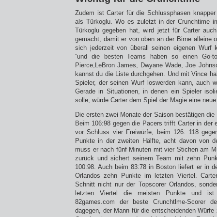
Zudem ist Carter für die Schlussphasen knapper
als Türkoglu. Wo es zuletzt in der Crunchtime i
Türkoglu gegeben hat, wird jetzt für Carter auc
gemacht, damit er von oben an der Birne alleine 
sich jederzeit von überall seinen eigenen Wurf 
“und die besten Teams haben so einen Go-to
Pierce,LeBron James, Dwyane Wade, Joe Johns
kannst du die Liste durchgehen. Und mit Vince ha
Spieler, der seinen Wurf loswerden kann, auch we
Gerade in Situationen, in denen ein Spieler isoli
solle, würde Carter dem Spiel der Magie eine neu
Die ersten zwei Monate der Saison bestätigen di
Beim 106:98 gegen die Pacers trifft Carter in de
vor Schluss vier Freiwürfe, beim 126: 118 gegen 
Punkte in der zweiten Hälfte, acht davon von d
muss er nach fünf Minuten mit vier Stichen am 
zurück und sichert seinem Team mit zehn Punkt
100:98. Auch beim 83:78 in Boston liefert er in de
Orlandos zehn Punkte im letzten Viertel. Carte
Schnitt nicht nur der Topscorer Orlandos, sond
letzten Viertel die meisten Punkte und is
82games.com der beste Crunchtlme-Scorer de
dagegen, der Mann für die entscheidenden Würfe z