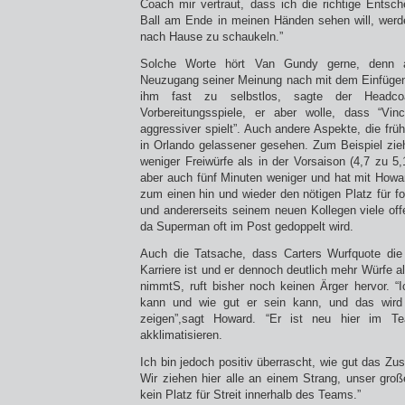
Coach mir vertraut, dass ich die richtige Entsch
Ball am Ende in meinen Händen sehen will, werd
nach Hause zu schaukeln.”
Solche Worte hört Van Gundy gerne, denn a
Neuzugang seiner Meinung nach mit dem Einfügen
ihm fast zu selbstlos, sagte der Headc
Vorbereitungsspiele, er aber wolle, dass “Vi
aggressiver spielt”. Auch andere Aspekte, die früh
in Orlando gelassener gesehen. Zum Beispiel zieh
weniger Freiwürfe als in der Vorsaison (4,7 zu 5,1)
aber auch fünf Minuten weniger und hat mit Howar
zum einen hin und wieder den nötigen Platz für fou
und andererseits seinem neuen Kollegen viele off
da Superman oft im Post gedoppelt wird.
Auch die Tatsache, dass Carters Wurfquote die
Karriere ist und er dennoch deutlich mehr Würfe 
nimmtS, ruft bisher noch keinen Ärger hervor. 
kann und wie gut er sein kann, und das wird
zeigen”,sagt Howard. “Er ist neu hier im 
akklimatisieren.
Ich bin jedoch positiv überrascht, wie gut das Zu
Wir ziehen hier alle an einem Strang, unser großes
kein Platz für Streit innerhalb des Teams.”