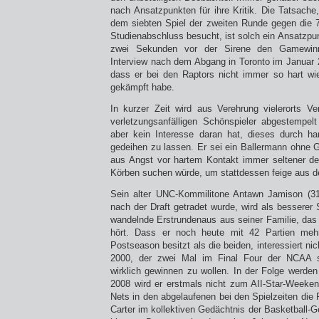
nach Ansatzpunkten für ihre Kritik. Die Tatsach
dem siebten Spiel der zweiten Runde gegen die 
Studienabschluss besucht, ist solch ein Ansatzpunk
zwei Sekunden vor der Sirene den Gamewinn
Interview nach dem Abgang in Toronto im Januar 2
dass er bei den Raptors nicht immer so hart wi
gekämpft habe.
In kurzer Zeit wird aus Verehrung vielerorts V
verletzungsanfälligen Schönspieler abgestempelt
aber kein Interesse daran hat, dieses durch har
gedeihen zu lassen. Er sei ein Ballermann ohne G
aus Angst vor hartem Kontakt immer seltener d
Körben suchen würde, um stattdessen feige aus de
Sein alter UNC-Kommilitone Antawn Jamison (31 
nach der Draft getradet wurde, wird als besserer S
wandelnde Erstrundenaus aus seiner Familie, da
hört. Dass er noch heute mit 42 Partien mehr
Postseason besitzt als die beiden, interessiert n
2000, der zwei Mal im Final Four der NCAA s
wirklich gewinnen zu wollen. In der Folge werden
2008 wird er erstmals nicht zum AII-Star-Weeken
Nets in den abgelaufenen bei den Spielzeiten die 
Carter im kollektiven Gedächtnis der Basketball-