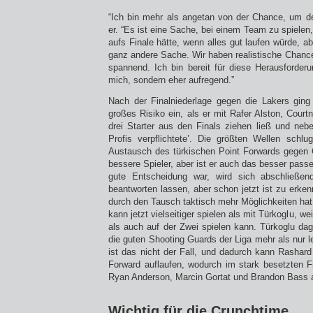
“Ich bin mehr als angetan von der Chance, um den
er. “Es ist eine Sache, bei einem Team zu spielen
aufs Finale hätte, wenn alles gut laufen würde, ab
ganz andere Sache. Wir haben realistische Chance
spannend. Ich bin bereit für diese Herausforderu
mich, sondern eher aufregend.”
Nach der Finalniederlage gegen die Lakers gin
großes Risiko ein, als er mit Rafer Alston, Cour
drei Starter aus den Finals ziehen ließ und nebe
Profis verpflichtete’. Die größten Wellen schlu
Austausch des türkischen Point Forwards gegen Ca
bessere Spieler, aber ist er auch das besser pass
gute Entscheidung war, wird sich abschließen
beantworten lassen, aber schon jetzt ist zu erk
durch den Tausch taktisch mehr Möglichkeiten ha
kann jetzt vielseitiger spielen als mit Türkoglu, we
als auch auf der Zwei spielen kann. Türkoglu da
die guten Shooting Guards der Liga mehr als nur l
ist das nicht der Fall, und dadurch kann Rashar
Forward auflaufen, wodurch im stark besetzten F
Ryan Anderson, Marcin Gortat und Brandon Bass a
Wichtig für die Crunchtime