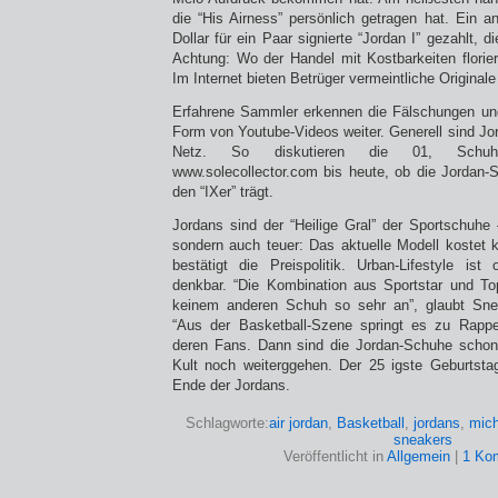
die “His Airness” persönlich getragen hat. Ein 
Dollar für ein Paar signierte “Jordan I” gezahlt, 
Achtung: Wo der Handel mit Kostbarkeiten floriert
Im Internet bieten Betrüger vermeintliche Original
Erfahrene Sammler erkennen die Fälschungen un
Form von Youtube-Videos weiter. Generell sind Jo
Netz. So diskutieren die 01, Schuhf
www.solecollector.com bis heute, ob die Jordan-
den “IXer” trägt.
Jordans sind der “Heilige Gral” der Sportschuhe 
sondern auch teuer: Das aktuelle Modell kostet 
bestätigt die Preispolitik. Urban-Lifestyle is
denkbar. “Die Kombination aus Sportstar und Top
keinem anderen Schuh so sehr an”, glaubt Sne
“Aus der Basketball-Szene springt es zu Rappe
deren Fans. Dann sind die Jordan-Schuhe schon 
Kult noch weiterggehen. Der 25 igste Geburtsta
Ende der Jordans.
Schlagworte:
air jordan
,
Basketball
,
jordans
,
mich
sneakers
Veröffentlicht in
Allgemein
|
1 Ko