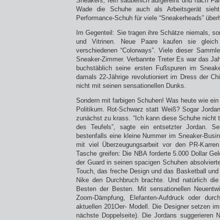
Sneakers, fein säuberlich aufgereiht und nach Fa
Wade die Schuhe auch als Arbeitsgerät sieht,
Performance-Schuh für viele “Sneakerheads” überh
Im Gegenteil: Sie tragen ihre Schätze niemals, so
und Vitrinen. Neue Paare kaufen sie gleich
verschiedenen “Colorways”. Viele dieser Sammle
Sneaker-Zimmer. Verbannte Treter Es war das Jah
buchstäblich seine ersten Fußspuren im Sneaker
damals 22-Jährige revolutioniert im Dress der Ch
nicht mit seinen sensationellen Dunks.
Sondern mit farbigen Schuhen! Was heute wie ein 
Politikum. Rot-Schwarz statt Weiß? Sogar Jordan
zunächst zu krass. “Ich kann diese Schuhe nicht 
des Teufels”, sagte ein entsetzter Jordan. S
bestenfalls eine kleine Nummer im Sneaker-Busi
mit viel Überzeugungsarbeit vor den PR-Karren
Tasche greifen: Die NBA forderte 5.000 Dollar Geld
der Guard in seinen spacigen Schuhen absolvierte
Touch, das freche Design und das Basketball und
Nike den Durchbruch brachte. Und natürlich di
Besten der Besten. Mit sensationellen Neuentwi
Zoom-Dämpfung, Elefanten-Aufdruck oder durc
aktuellen 201Oer- Modell. Die Designer setzen 
nächste Doppelseite). Die Jordans suggerieren