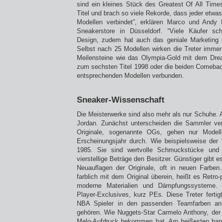
sind ein kleines Stück des Greatest Of All Time
Titel und brach so viele Rekorde, dass jeder etwa
Modellen verbindet”, erklären Marco und Andy
Sneakerstore in Düsseldorf. “Viele Käufer sc
Design, zudem hat auch das geniale Marketing e
Selbst nach 25 Modellen wirken die Treter immer 
Meilensteine wie das Olympia-Gold mit dem Dr
zum sechsten Titel 1998 oder die beiden Comebac
entsprechenden Modellen verbunden.
Sneaker-Wissenschaft
Die Meisterwerke sind also mehr als nur Schuhe. Ab
Jordan. Zunächst unterscheiden die Sammler ver
Originale, sogenannte OGs, gehen nur Model
Erscheinungsjahr durch. Wie beispielsweise der
1985. Sie sind wertvolle Schmuckstücke und 
vierstellige Beträge den Besitzer. Günstiger gibt 
Neuauflagen der Originale, oft in neuen Farben
farblich mit dem Original überein, heißt es Retro-
moderne Materialien und Dämpfungssysteme. 
Player-Exclusives, kurz PEs. Diese Treter fertig
NBA Spieler in den passenden Teamfarben an
gehören. Wie Nuggets-Star Carmelo Anthony, der 
Melo-Aufdruck bekommen hat. Am heißesten han