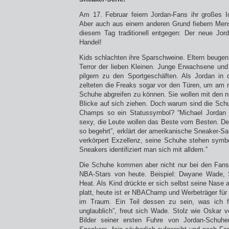
Am 17. Februar feiern Jordan-Fans ihr großes I
Aber auch aus einem anderen Grund fiebern Men
diesem Tag traditionell entgegen: Der neue Jo
Handel!
Kids schlachten ihre Sparschweine. Eltern beugen 
Terror der lieben Kleinen. Junge Erwachsene und a
pilgern zu den Sportgeschäften. Als Jordan in 
zelteten die Freaks sogar vor den Türen, um am n
Schuhe abgreifen zu können. Sie wollen mit den n
Blicke auf sich ziehen. Doch warum sind die Sc
Champs so ein Statussymbol? “Michael Jordan w
sexy, die Leute wollen das Beste vom Besten. D
so begehrt”, erklärt der amerikanische Sneaker-S
verkörpert Exzellenz, seine Schuhe stehen symbol
Sneakers identifiziert man sich mit alldem.”
Die Schuhe kommen aber nicht nur bei den Fans
NBA-Stars von heute. Beispiel: Dwyane Wade, 
Heat. Als Kind drückte er sich selbst seine Nase
platt, heute ist er NBAChamp und Werbeträger für 
im Traum. Ein Teil dessen zu sein, was ich f
unglaublich”, freut sich Wade. Stolz wie Oskar ver
Bilder seiner ersten Fuhre von Jordan-Schuh